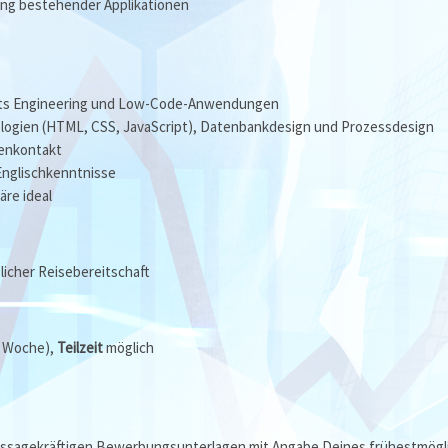
ng bestehender Applikationen
nts Engineering und Low-Code-Anwendungen
logien (HTML, CSS, JavaScript), Datenbankdesign und Prozessdesign
enkontakt
Englischkenntnisse
re ideal
icher Reisebereitschaft
/ Woche),
Teilzeit
möglich
aussagekräftigen Bewerbungsunterlagen mit Angabe Deines frühestmögl