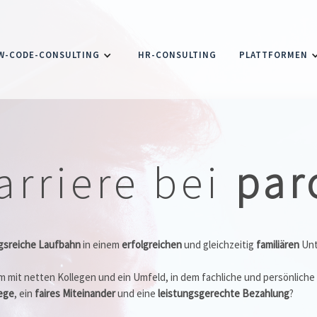
W-CODE-CONSULTING
HR-CONSULTING
PLATTFORMEN
arriere bei
par
gsreiche Laufbahn
in einem
erfolgreichen
und gleichzeitig
familiären
Unt
 mit netten Kollegen und ein Umfeld, in dem fachliche und persönlich
ege
, ein
faires Miteinander
und eine
leistungsgerechte Bezahlung
?