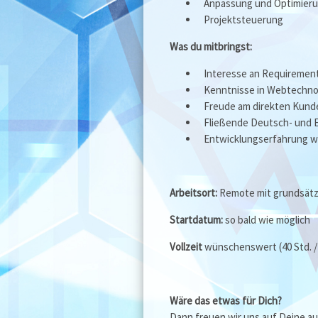
Anpassung und Optimieru
Projektsteuerung
Was du mitbringst:
Interesse an Requireme
Kenntnisse in Webtechno
Freude am direkten Kund
Fließende Deutsch- und 
Entwicklungserfahrung wä
Arbeitsort:
Remote mit grundsätzl
Startdatum:
so bald wie möglich
Vollzeit
wünschenswert (40 Std. 
Wäre das etwas für Dich?
Dann freuen wir uns auf Deine 